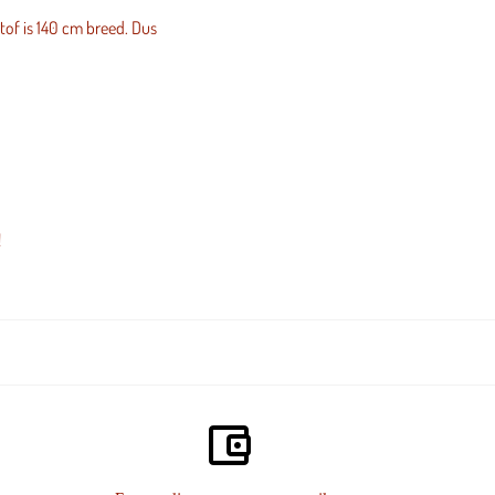
tof is 140 cm breed. Dus
!
account_balance_wallet