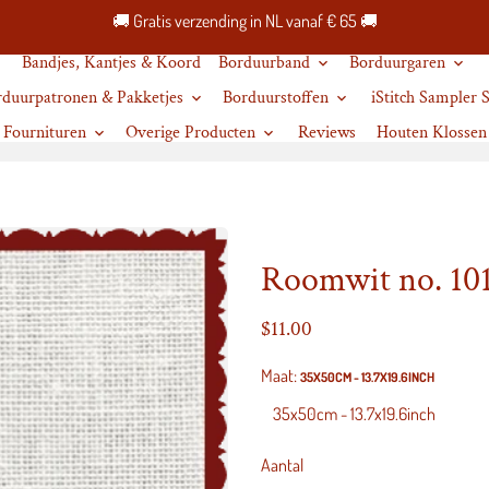
🚚 Gratis verzending in NL vanaf € 65 🚚
Bandjes, Kantjes & Koord
Borduurband
Borduurgaren
keyboard_arrow_down
keyboard_arrow_down
rduurpatronen & Pakketjes
Borduurstoffen
iStitch Sampler
keyboard_arrow_down
keyboard_arrow_down
Fournituren
Overige Producten
Reviews
Houten Klossen
keyboard_arrow_down
keyboard_arrow_down
Roomwit no. 101
$11.00
Maat:
35X50CM - 13.7X19.6INCH
Aantal