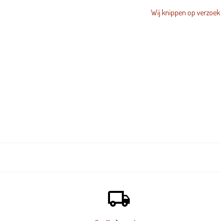
Wij knippen op verzoek 
local_shipping