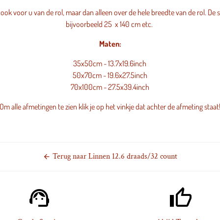
ook voor u van de rol, maar dan alleen over de hele breedte van de rol. De s
bijvoorbeeld 25 x 140 cm etc.
Maten:
35x50cm - 13.7x19.6inch
50x70cm - 19.6x27.5inch
70x100cm - 27.5x39.4inch
Om alle afmetingen te zien klik je op het vinkje dat achter de afmeting staat
Terug naar Linnen 12.6 draads/32 count
arrow_back
support_agent
thumb_up_alt