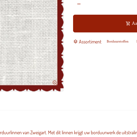
remove
Aa
shopping_cart
Assortiment
layers
Borduurstoffen
rduurlinnen van Zweigart. Met dit linnen krijgt uw borduurwerk de uitstralin