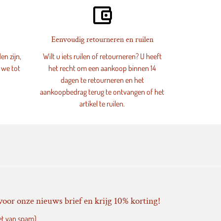
account_balance_wallet
Eenvoudig retourneren en ruilen
en zijn,
Wilt u iets ruilen of retourneren? U heeft
 we tot
het recht om een aankoop binnen 14
dagen te retourneren en het
aankoopbedrag terug te ontvangen of het
artikel te ruilen.
voor onze nieuws brief en krijg 10% korting!
et van spam)