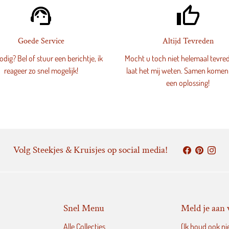
support_agent
thumb_up_alt
Goede Service
Altijd Tevreden
dig? Bel of stuur een berichtje, ik
Mocht u toch niet helemaal tevred
reageer zo snel mogelijk!
laat het mij weten. Samen komen
een oplossing!
Volg Steekjes & Kruisjes op social media!
Snel Menu
Meld je aan 
Alle Collecties
(Ik houd ook ni