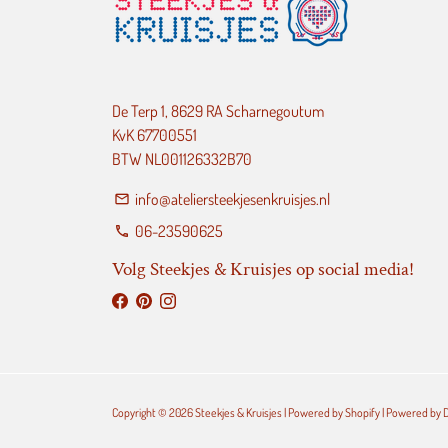
De Terp 1, 8629 RA Scharnegoutum
KvK 67700551
BTW NL001126332B70
info@ateliersteekjesenkruisjes.nl
email
06-23590625
phone
Volg Steekjes & Kruisjes op social media!
Copyright © 2026
Steekjes & Kruisjes
| Powered by
Shopify
| Powered by
D