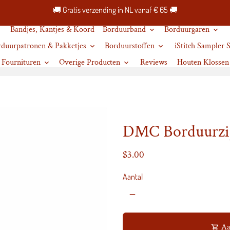
🚚 Gratis verzending in NL vanaf € 65 🚚
Bandjes, Kantjes & Koord
Borduurband
Borduurgaren
keyboard_arrow_down
keyboard_arrow_down
rduurpatronen & Pakketjes
Borduurstoffen
iStitch Sampler
keyboard_arrow_down
keyboard_arrow_down
Fournituren
Overige Producten
Reviews
Houten Klossen
keyboard_arrow_down
keyboard_arrow_down
DMC Borduurzij
$3.00
Aantal
remove
Aa
shopping_cart