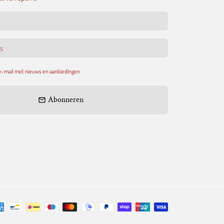
 e-mail met nieuws en aanbiedingen
Abonneren
email
taalmethoden