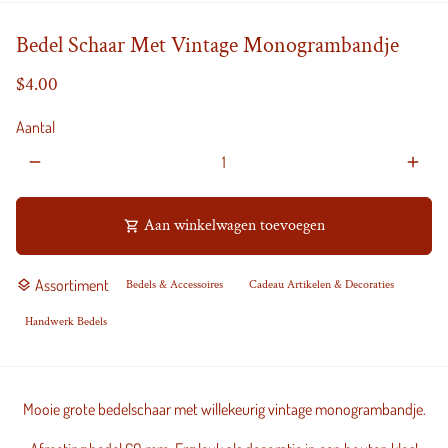
Bedel Schaar Met Vintage Monogrambandje
$4.00
Aantal
remove
add
Aan winkelwagen toevoegen
shopping_cart
Assortiment
layers
Bedels & Accessoires
Cadeau Artikelen & Decoraties
Handwerk Bedels
Mooie grote bedelschaar met willekeurig vintage monogrambandje.