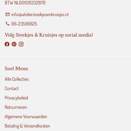
BTW NL001126332B70
info@ateliersteekjesenkruisjes.nl
email
06-23590625
phone
Volg Steekjes & Kruisjes op social media!
Snel Menu
Alle Collecties
Contact
Privacybeleid
Retourneren
Algemene Voorwaarden
Betaling & Verzendkosten