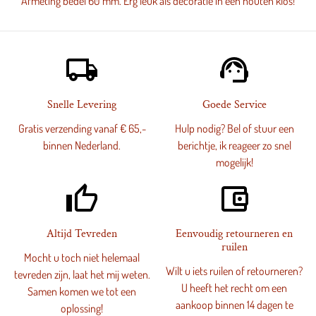
Afmeting bedel 60 mm. Erg leuk als decoratie in een houten klos!
local_shipping
support_agent
Snelle Levering
Goede Service
Gratis verzending vanaf € 65,-
Hulp nodig? Bel of stuur een
binnen Nederland.
berichtje, ik reageer zo snel
mogelijk!
thumb_up_alt
account_balance_wallet
Altijd Tevreden
Eenvoudig retourneren en
ruilen
Mocht u toch niet helemaal
Wilt u iets ruilen of retourneren?
tevreden zijn, laat het mij weten.
U heeft het recht om een
Samen komen we tot een
aankoop binnen 14 dagen te
oplossing!