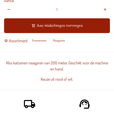
Aantal
remove
add
Aan winkelwagen toevoegen
shopping_cart
Assortiment
layers
Fournituren
Naaigaren
Klos katoenen naaigaren van 200 meter. Geschikt voor de machine
en hand.
Keuze uit rood of wit.
local_shipping
support_agent