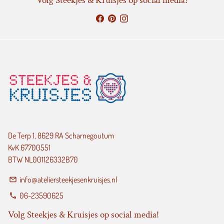
Volg Steekjes & Kruisjes op social media!
De Terp 1, 8629 RA Scharnegoutum
KvK 67700551
BTW NL001126332B70
info@ateliersteekjesenkruisjes.nl
email
06-23590625
phone
Volg Steekjes & Kruisjes op social media!