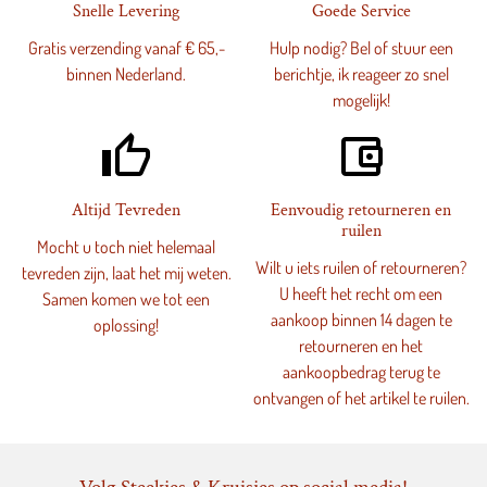
Snelle Levering
Goede Service
Gratis verzending vanaf € 65,-
Hulp nodig? Bel of stuur een
binnen Nederland.
berichtje, ik reageer zo snel
mogelijk!
thumb_up_alt
account_balance_wallet
Altijd Tevreden
Eenvoudig retourneren en
ruilen
Mocht u toch niet helemaal
Wilt u iets ruilen of retourneren?
tevreden zijn, laat het mij weten.
U heeft het recht om een
Samen komen we tot een
aankoop binnen 14 dagen te
oplossing!
retourneren en het
aankoopbedrag terug te
ontvangen of het artikel te ruilen.