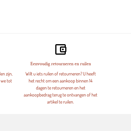
account_balance_wallet
Eenvoudig retourneren en ruilen
en zijn,
Wilt u iets ruilen of retourneren? U heeft
 we tot
het recht om een aankoop binnen 14
dagen te retourneren en het
aankoopbedrag terug te ontvangen of het
artikel te ruilen.