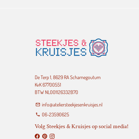
De Terp 1, 8629 RA Scharnegoutum
KvK 67700551
BTW NL001126332B70
info@ateliersteekjesenkruisjes.nl
email
06-23590625
phone
Volg Steekjes & Kruisjes op social media!