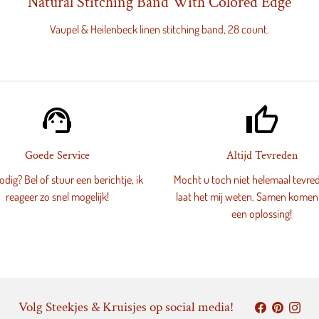
Natural Stitching Band With Colored Edge
Vaupel & Heilenbeck linen stitching band, 28 count.
support_agent
thumb_up_alt
Goede Service
Altijd Tevreden
dig? Bel of stuur een berichtje, ik
Mocht u toch niet helemaal tevred
reageer zo snel mogelijk!
laat het mij weten. Samen komen
een oplossing!
Volg Steekjes & Kruisjes op social media!