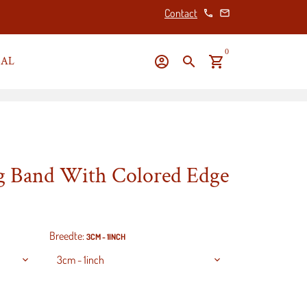
Contact
phone
email
0
account_circle
search
shopping_cart
 SAL
ng Band With Colored Edge
Breedte:
3CM - 1INCH