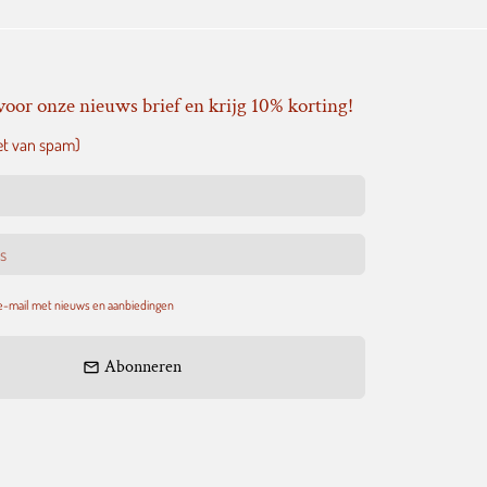
voor onze nieuws brief en krijg 10% korting!
et van spam)
 e-mail met nieuws en aanbiedingen
Abonneren
email