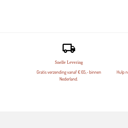
local_shipping
Snelle Levering
Gratis verzending vanaf € 65,- binnen
Hulp no
Nederland.