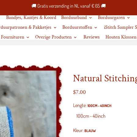
🚚 Gratis verzending in NL vanaf € 65 🚚
Bandjes, Kantjes & Koord
Borduurband
Borduurgaren
keyboard_arrow_down
keyboard_arrow_down
rduurpatronen & Pakketjes
Borduurstoffen
iStitch Sampler
keyboard_arrow_down
keyboard_arrow_down
Fournituren
Overige Producten
Reviews
Houten Klossen
keyboard_arrow_down
keyboard_arrow_down
Natural Stitchi
$7.00
Lengte:
100CM - 40INCH
Kleur:
BLAUW